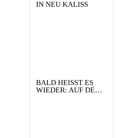
IN NEU KALISS
BALD HEISST ES W
IEDER: AUF DER R
EEPERBAHN N
ACHTS UM HALB E
INS …