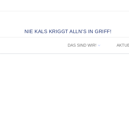
Zum
Inhalt
springen
NIE KALS KRIGGT ALLN’S IN GRIFF!
DAS SIND WIR!
AKTU