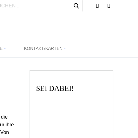
Suchen
nach:
E
KONTAKT/KARTEN
SEI DABEI!
 die
ür ihre
 Von