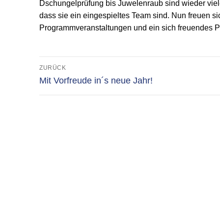
Dschungelprüfung bis Juwelenraub sind wieder viele
dass sie ein eingespieltes Team sind. Nun freuen si
Programmveranstaltungen und ein sich freuendes Publ
Beitragsnavigation
ZURÜCK
Vorheriger
Mit Vorfreude in´s neue Jahr!
Beitrag: