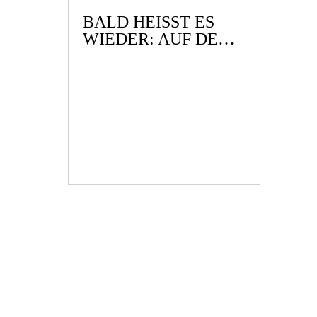
BALD HEISST ES W
IEDER: AUF DER R
EEPERBAHN N
ACHTS UM HALB E
INS …