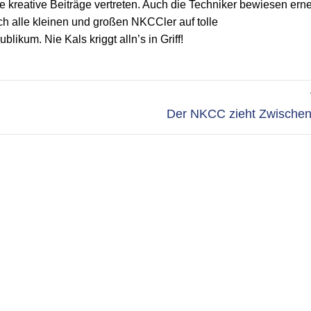
 kreative Beiträge vertreten. Auch die Techniker bewiesen erne
ch alle kleinen und großen NKCCler auf tolle
ikum. Nie Kals kriggt alln’s in Griff!
Nächster
Der NKCC zieht Zwischen
Beitrag: