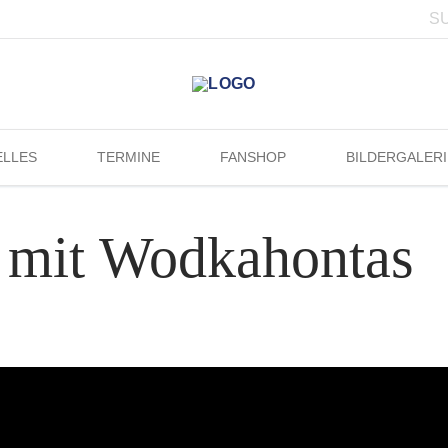
ELLES
TERMINE
FANSHOP
BILDERGALERI
 mit Wodkahontas