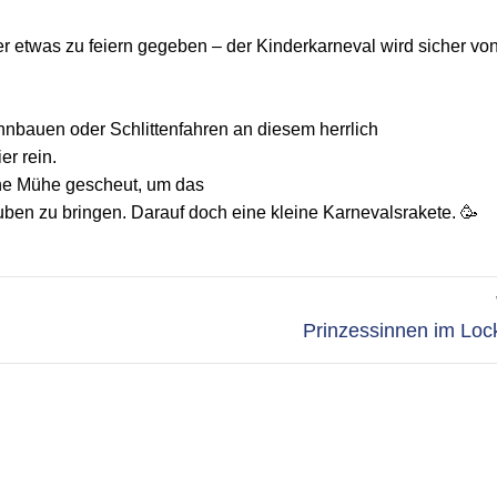
r etwas zu feiern gegeben – der Kinderkarneval wird sicher von
bauen oder Schlittenfahren an diesem herrlich
er rein.
ine Mühe gescheut, um das
ben zu bringen. Darauf doch eine kleine Karnevalsrakete. 🥳
Nächster
Prinzessinnen im Lo
Beitrag: