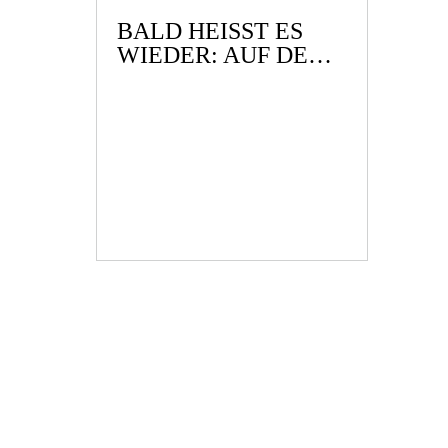
BALD HEISST ES W
IEDER: AUF DER R
EEPERBAHN N
ACHTS UM HALB E
INS …