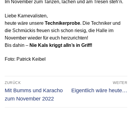
Im November zum Tanzen, lachen und am Tresen steh’n.
Liebe Karnevalisten,
heute wäre unsere
Technikerprobe
. Die Techniker und
die Schmückis freuen sich schon riesig, die Halle im
November wieder für euch herzurichten!
Bis dahin –
Nie Kals kriggt alln’s in Griff!
Foto: Patrick Keibel
Beitragsnavigation
ZURÜCK
WEITER
Vorheriger
Nächster
Mit Bumms und Karacho
Eigentlich wäre heute…
Beitrag:
Beitrag:
zum November 2022