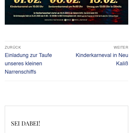
Beitragsnavigation
ZURÜCK
WEITER
Vorheriger
Nächster
Einladung zur Taufe
Kinderkarneval in Neu
Beitrag:
Beitrag:
unseres kleinen
Kaliß
Narrenschiffs
SEI DABEI!